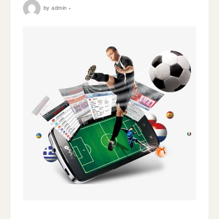
by
admin