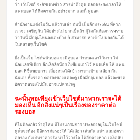
ว่า เว็บไซต์ จะอัพเดทข่าว สารน่าดึงดูด ตลอดระยะเวลาให้
แฟนบอล ได้ติดตามกัน อย่างมาก และก็ คู่บอล
สำนักงานแข่งในวัน แล้ววันเล่า อันนี้ เป็นอีกประเด็น ที่พวก
เราจะ เผชิญกัน ได้อย่างไม่ ยากเย็นถ้า ผู้ใดกันต้องการทราบ
ว่าวันนี้ มีกลุ่มไหนลงเตะบ้าง ก็ สามารถ หาเข้าไปมองกัน ได้
ในหลายๆเว็บไซต์
ยิ่งเป็นเว็บ ไซต์พนันบอล จะมีคู่บอล กำหนดเอาไว้มาก ไม่
น้อยเลยทีเดียว ลีกเล็กลีกน้อย ก็เขียนเอาไว้ หมดเพื่อ ให้ แฟน
บอล ที่ชื่นชอบการ เสี่ยงดวงได้เข้า มาหาเข้ามาเลือก กัน
นั่นเอง ทั้งราคา ต่อรองของแต่ละคู่ เมื่อมีกลุ่มบอล แล้วจะขาด
อัตราต่อรองไปมัน อาจแปลกน่าดู
ฉะนั้นพอเพียงเข้าเว็บไซต์มาพวกเราจะได้
มองเห็น อีกสิ่งแน่ๆเป็นเรื่องของราคาต่อ
รองบอล
ที่ไม่ต้องกลัวว่าคู่ไหน มีโปรแกรมการ ประลองอยู่ในเว็บไซต์
คู่นั้นจะต้อง มีอัตราต่อรองให้ ได้เลือก เล่นกัน แน่ๆ แถมอัตรา
ต่อรอง ยังเป็นราคาจริง น่าไว้วางใจ ได้อีกต่างหาก เคล็ดลับ