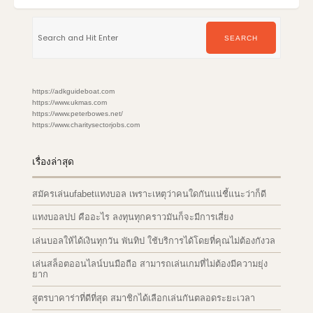
Search
for:
SEARCH
https://adkguideboat.com
https://www.ukmas.com
https://www.peterbowes.net/
https://www.charitysectorjobs.com
เรื่องล่าสุด
สมัครเล่นufabetแทงบอล เพราะเหตุว่าคนใดกันแน่ชี้แนะว่าก็ดี
แทงบอลปป คืออะไร ลงทุนทุกคราวมันก็จะมีการเสี่ยง
เล่นบอลให้ได้เงินทุกวัน พันทิป ใช้บริการได้โดยที่คุณไม่ต้องกังวล
เล่นสล็อตออนไลน์บนมือถือ สามารถเล่นเกมที่ไม่ต้องมีความยุ่ง
ยาก
สูตรบาคาร่าที่ดีที่สุด สมาชิกได้เลือกเล่นกันตลอดระยะเวลา