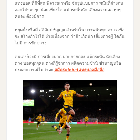
แทงบอล ที่ดีที่สุด พิจารณาหรือ จัดรูปแบบการ พนันที่ต่างกัน
ออกไปๆมาๆก น้อยเพียงใด แม้กระนั้นนัก เสี่ยงดวงบอล ทุกๆ
คนจะ ต้องมีการ
หยุดยั้งหรือมี สติสัมปชัญญะ สำหรับใน การพนันทุก คราวเพื่อ
จะ สร้างกำไรได้ ง่ายเนื่องจาก ว่าถ้าเกิดนัก เสี่ยงดวงผู้ ใดกัน
ไม่มี การขัดขวาง
ตนเองก็จะมี การเสี่ยงมาก มายก่ายกอง แม้กระนั้น นักเสี่ยง
ดวง บอลทุกๆคน ต่างก็รู้จักการ ผลิตความชำนิ ชำนาญหรือ
ประสบการณ์ไม่ว่าจะ
สมัครufabetแทงบอลมือถือ