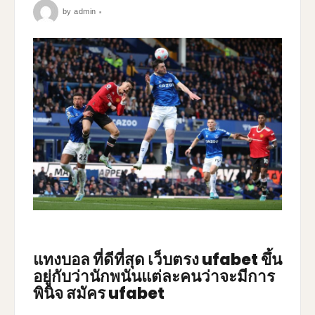
by
admin
แทงบอล ที่ดีที่สุด เว็บตรง ufabet ขึ้น
อยู่กับว่านักพนันแต่ละคนว่าจะมีการ
พินิจ สมัคร ufabet