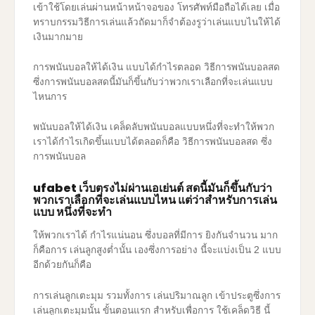
เข้าใช้โดยเล่นผ่านหน้าหน้าจอของ โทรศัพท์มือถือได้เลย เมื่อ
ทราบกรรมวิธีการเล่นแล้วถัดมาก็จำต้องรูว่าเล่นแบบไนให้ได้
เงินมากมาย
การพนันบอลให้ได้เงิน แบบได้กำไรตลอด วิธีการพนันบอลสด
ซึ่งการพนันบอลสดนี้มันก็ขึ้นกับว่าพวกเราเลือกที่จะเล่นแบบ
ไหนการ
พนันบอลให้ได้เงิน เคล็ดลับพนันบอลแบบหนึ่งที่จะทำให้พวก
เราได้กำไรเกิดขึ้นแบบได้ตลอดก็คือ วิธีการพนันบอลสด ซึ่ง
การพนันบอล
ufabet เว็บตรงไม่ผ่านเอเย่นต์ สดนี้มันก็ขึ้นกับว่า
พวกเราเลือกที่จะเล่นแบบไหน แต่ว่าสำหรับการเล่น
แบบ หนึ่งที่จะทำ
ให้พวกเราได้ กำไรแน่นอน ซึ่งบอลที่มีการ ยิงกันจำนวน มาก
ก็คือการ เล่นลูกสูงต่ำนั้น เองซึ่งการอย่าง นี้จะแบ่งเป็น 2 แบบ
อีกด้วยกันก็คือ
การเล่นลูกเตะมุม รวมทั้งการ เล่นปริมาณลูก เข้าประตูซึ่งการ
เล่นลูกเตะมุมนั้น ขั้นตอนแรก สำหรับเพื่อการ ใช้เคล็ดวิธี นี้