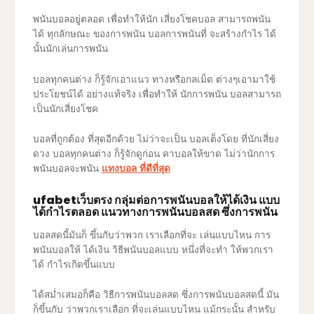
พนันบอลอยู่ตลอด เพื่อทำให้นัก เสี่ยงโชคบอล สามารถพนัน
ได้ ทุกลักษณะ ของการพนัน บอลการพนันที่ จะสร้างกำไร ได้
นั้นนักเล่นการพนัน
บอลทุกคนต่าง ก็รู้จักเอาแนว ทางหรือกลเม็ด ต่างๆเอามาใช้
ประโยชน์ได้ อย่างแท้จริง เพื่อทำให้ นักการพนัน บอลสามารถ
เป็นนักเสี่ยงโชค
บอลที่ถูกต้อง ที่สุดอีกด้วย ไม่ว่าจะเป็น บอลเต็งโดย ที่นักเสี่ยง
ดวง บอลทุกคนต่าง ก็รู้จักดูก่อน คาบอลให้ขาด ไม่ว่านักการ
พนันบอลจะพนัน
แทงบอล ที่ดีที่สุด
ufabetเว็บตรง กลุ่มต่อการพนันบอลให้ได้เงิน แบบ
ได้กำไรตลอด แนวทางการพนันบอลสด ซึ่งการพนัน
บอลสดนี้มันก็ ขึ้นกับว่าพวก เราเลือกที่จะ เล่นแบบไหน การ
พนันบอลให้ ได้เงิน วิธีพนันบอลแบบ หนึ่งที่จะทำ ให้พวกเรา
ได้ กำไรเกิดขึ้นแบบ
ได้สม่ำเสมอก็คือ วิธีการพนันบอลสด ซึ่งการพนันบอลสดนี้ มัน
ก็ขึ้นกับ ว่าพวกเราเลือก ที่จะเล่นแบบไหน แม้กระนั้น สำหรับ