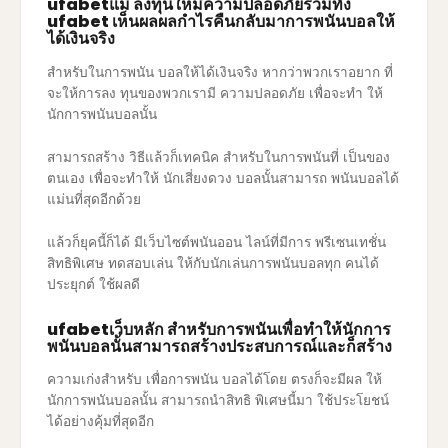
ufabetแม่ ลงทุนให้มีความปลอดภัยรวมทั้ง
ufabet เห็นผลผลกำไรคืนกลับมาการพนันบอลให้
ได้เงินจริง
สำหรับในการพนัน บอลให้ได้เงินจริง หากว่าพวกเราอยาก ที่
จะให้การลง ทุนของพวกเรามี ความปลอดภัย เพื่อจะทำ ให้
นักการพนันบอลนั้น
สามารถสร้าง วิธีแล้วก็เทคนิค สำหรับในการพนันที่ เป็นของ
ตนเอง เพื่อจะทำให้ นักเสี่ยงดวง บอลนั้นสามารถ พนันบอลได้
แม่นที่สุดอีกด้วย
แล้วก็ยุคนี้ก็ได้ มีเว็บไซต์พนันออน ไลน์ที่มีการ พรีเซนเทชั่น
สิทธิพิเศษ ทดสอบเล่น ให้กับนักเล่นการพนันบอลทุก คนได้
ประยุกต์ ใช้ผลดี
ufabetเว็บหลัก สำหรับการพนันเพื่อทำให้นักการ
พนันบอลนั้นสามารถสร้างประสบการณ์และก็สร้าง
ความเก่งสำหรับ เพื่อการพนัน บอลได้โดย ตรงก็จะมีผล ให้
นักการพนันบอลนั้น สามารถนำสิทธิ พิเศษนี้มา ใช้ประโยชน์
ได้อย่างคุ้มที่สุดอีก