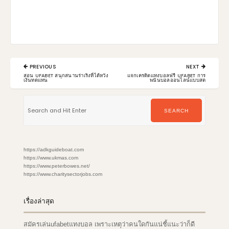
แนะแนว
PREVIOUS
NEXT
เรื่อง
PREVIOUS
NEXT
สอน UFABET สนุกสนานร่าเริงที่ได้หวัง
แจกเครดิตแทงบอลฟรี UFABET การ
POST:
POST:
เงินทดแทน
พนันบอลออนไลน์แบบสด
Search
for:
SEARCH
https://adkguideboat.com
https://www.ukmas.com
https://www.peterbowes.net/
https://www.charitysectorjobs.com
เรื่องล่าสุด
สมัครเล่นufabetแทงบอล เพราะเหตุว่าคนใดกันแน่ชี้แนะว่าก็ดี