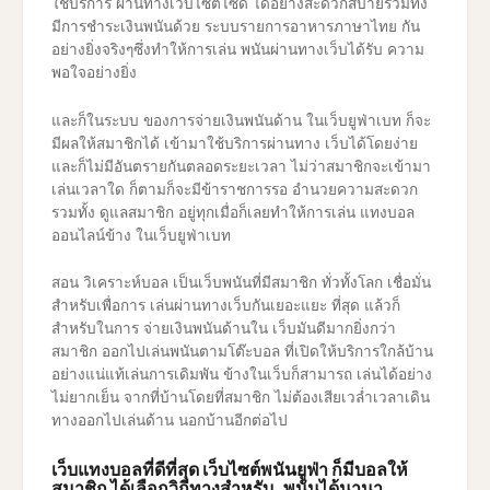
ใช้บริการ ผ่านทางเว็บไซต์ไซด์ ได้อย่างสะดวกสบายรวมทั้ง
มีการชำระเงินพนันด้วย ระบบรายการอาหารภาษาไทย กัน
อย่างยิ่งจริงๆซึ่งทำให้การเล่น พนันผ่านทางเว็บได้รับ ความ
พอใจอย่างยิ่ง
และก็ในระบบ ของการจ่ายเงินพนันด้าน ในเว็บยูฟ่าเบท ก็จะ
มีผลให้สมาชิกได้ เข้ามาใช้บริการผ่านทาง เว็บได้โดยง่าย
และก็ไม่มีอันตรายกันตลอดระยะเวลา ไม่ว่าสมาชิกจะเข้ามา
เล่นเวลาใด ก็ตามก็จะมีข้าราชการรอ อำนวยความสะดวก
รวมทั้ง ดูแลสมาชิก อยู่ทุกเมื่อก็เลยทำให้การเล่น แทงบอล
ออนไลน์ข้าง ในเว็บยูฟ่าเบท
สอน วิเคราะห์บอล เป็นเว็บพนันที่มีสมาชิก ทั่วทั้งโลก เชื่อมั่น
สำหรับเพื่อการ เล่นผ่านทางเว็บกันเยอะแยะ ที่สุด แล้วก็
สำหรับในการ จ่ายเงินพนันด้านใน เว็บมันดีมากยิ่งกว่า
สมาชิก ออกไปเล่นพนันตามโต๊ะบอล ที่เปิดให้บริการใกล้บ้าน
อย่างแน่แท้เล่นการเดิมพัน ข้างในเว็บก็สามารถ เล่นได้อย่าง
ไม่ยากเย็น จากที่บ้านโดยที่สมาชิก ไม่ต้องเสียเวล่ำเวลาเดิน
ทางออกไปเล่นด้าน นอกบ้านอีกต่อไป
เว็บแทงบอลที่ดีที่สุด เว็บไซต์พนันยูฟ่า ก็มีบอลให้
สมาชิก ได้เลือกวิถีทางสำหรับ พนันได้นานา