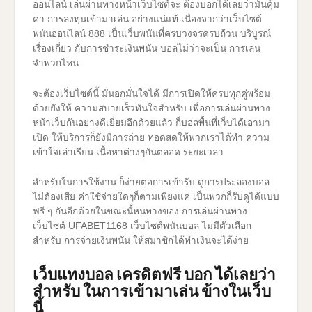
ออนไลน์ เล่นผ่านทางหน้าเว็บไซต์จะ ต้องบอกได้เลยว่ามันคุ้ม
ค่า การลงทุนเข้ามาเล่น อย่างแน่แท้ เนื่องจากว่าเว็บไซต์
พนันออนไลน์ 888 เป็นเว็บพนันที่ครบวงจรครบถ้วน บริบูรณ์
เรื่องเกี่ยว กับการชำระเงินพนัน บอลไม่ว่าจะเป็น การเล่น
จำพวกไหน
จะต้องเว็บไซต์นี้ มั่นอกมั่นใจได้ มีการเปิดให้ครบทุกคู่พร้อม
ด้วยยังให้ ความสบายเร็วทันใจสำหรับ เพื่อการเล่นผ่านทาง
หน้าเว็บกันอย่างดีเยี่ยมอีกด้วยแล้ว ก็บอลพื้นที่เว็บได้เอามา
เปิด ให้บริการก็ยังมีการถ่าย ทอดสดให้พวกเราได้ทำ ความ
เข้าใจเล่าเรียน เนื้อหาต่างๆกันตลอด ระยะเวลา
สำหรับในการใช้งาน ก็ง่ายต่อการเข้ารับ ดูการประลองบอล
ไม่ต้องเสีย ค่าใช้จ่ายใดๆก็ตามเพียงแค่ เป็นพวกก็รับดูได้แบบ
ฟรี ๆ กันอีกด้วยในขณะนี้หนทางของ การเล่นผ่านทาง
เว็บไซต์ UFABET1168 เว็บไซต์พนันบอล ไม่มีตัวเลือก
สำหรับ การจ่ายเงินพนัน ให้สมาชิกได้ทำเงินจะได้ง่าย
เว็บแทงบอล เครดิตฟรี บอก ได้เลยว่า
สำหรับ ในการเข้ามาเล่น ข้างในเว็บ
นี้