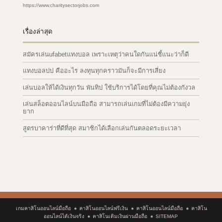
https://www.charitysectorjobs.com
เรื่องล่าสุด
สมัครเล่นufabetแทงบอล เพราะเหตุว่าคนใดกันแน่ชี้แนะว่าก็ดี
แทงบอลปป คืออะไร ลงทุนทุกคราวมันก็จะมีการเสี่ยง
เล่นบอลให้ได้เงินทุกวัน พันทิป ใช้บริการได้โดยที่คุณไม่ต้องกังวล
เล่นสล็อตออนไลน์บนมือถือ สามารถเล่นเกมที่ไม่ต้องมีความยุ่ง
ยาก
สูตรบาคาร่าที่ดีที่สุด สมาชิกได้เลือกเล่นกันตลอดระยะเวลา
เกมคาสิโนออนไลน์มือถือ
คาสิโนออนไลน์ฟรีเงิน
คาสิโนออนไลน์มือถือ
คาสิโน
ออนไลน์ได้เงินจริง
คาสิโนเติมเงินผ่านมือถือ
SITEMAP