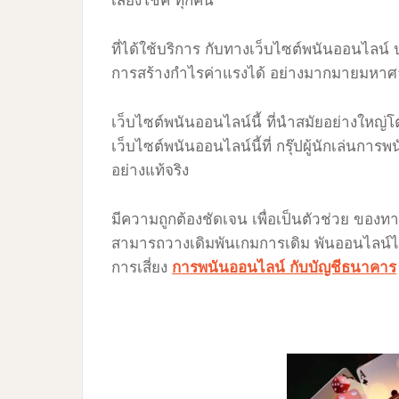
เสี่ยงโชค ทุกคน
ที่ได้ใช้บริการ กับทางเว็บไซต์พนันออนไลน
การสร้างกำไรค่าแรงได้ อย่างมากมายมหาศาลท
เว็บไซต์พนันออนไลน์นี้ ที่นำสมัยอย่างใหญ่โ
เว็บไซต์พนันออนไลน์นี้ที่ กรุ๊ปผู้นักเล่นการ
อย่างแท้จริง
มีความถูกต้องชัดเจน เพื่อเป็นตัวช่วย ของทางก
สามารถวางเดิมพันเกมการเดิม พันออนไลน์ได้ 
การเสี่ยง
การพนันออนไลน์ กับบัญชีธนาคาร