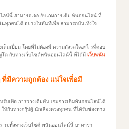
ไลน์นี้ สามารถเจอ กับเกมการเดิม พันออนไลน์ ที่
นทุกคนได้ อย่างในทันทีเพื่อ สามารถบันเทิงใจ
ต็มเปี่ยม โดยที่ไม่ต้องมี ความกังวลใจอะไ รที่ตอบ
่โต กับทางเว็บไซต์พนันออนไลน์นี้ ที่ได้มี
เว็บพนัน
่มีความถูกต้อง แน่ใจเพื่อมี
 สำหรับเพื่อ การวางเดิมพัน เกมการเดิมพันออนไลน์ได้
ห้กับทางกรุ๊ปผู้ นักเสี่ยงดวงทุกคน ที่ได้รับช่องทาง
ร วมทั้งทางเว็บไซต์ พนันออนไลน์นี้ บาคาร่า