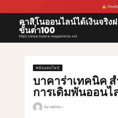
Hostin
Skip
คาสิโนออนไลน์ได้เงินจริง
to
ขั้นต่ํา100
content
https://www.liutera-magdeleine.net
พนันออนไลน์
บาคาร่าเทคนิค ส
การเดิมพันออนไล
by
admin