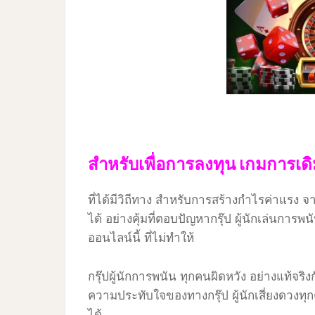
สำหรับเพื่อการลงทุน เกมการเด
ที่ได้มีวิถีทาง สำหรับการสร้างกำไรค่าแรง
ได้ อย่างคุ้มที่ตอบปัญหากรุ๊ป ผู้นักเล่นการ
ออนไลน์นี้ ที่ไม่ทำให้
กรุ๊ปผู้นักการพนัน ทุกคนผิดหวัง อย่างแท้จริ
ความประทับใจของทางกรุ๊ป ผู้นักเสี่ยงดวงทุก
ได้