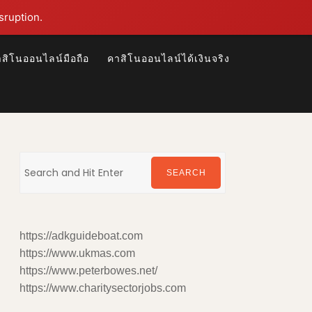
sruption.
สิโนออนไลน์มือถือ
คาสิโนออนไลน์ได้เงินจริง
Search
for:
SEARCH
https://adkguideboat.com
https://www.ukmas.com
https://www.peterbowes.net/
https://www.charitysectorjobs.com