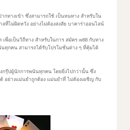
์ ปากทางเข้า ซึ่งสามารถใช้ เป็นหนทาง สำหรับใน
ี่ไม่ผิดหวัง อย่างไม่ต้องสงสัย บาคาร่าออนไลน์
ต เพื่อเป็นวิถีทาง สำหรับในการ สมัคร w88 กับทาง
พนันทุกคน สามารถได้รับโปรโมชั่นต่าง ๆ ที่คุ้มได้
รุ๊ปผู้นักการพนันทุกคน โดยยิ่งไปกว่านั้น ซึ่ง
อย่างแม่นยำถูกต้อง แม่นยำที่ ไม่ต้องเผชิญ กับ